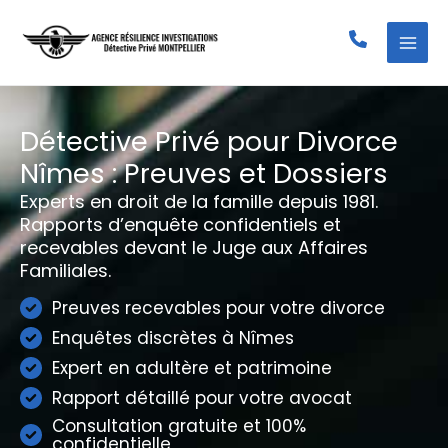
Aller
au
contenu
Détective Privé pour Divorce
Nîmes : Preuves et Dossiers
Experts en droit de la famille depuis 1981.
Rapports d’enquête confidentiels et
recevables devant le Juge aux Affaires
Familiales.
Preuves recevables pour votre divorce
Enquêtes discrètes à Nîmes
Expert en adultère et patrimoine
Rapport détaillé pour votre avocat
Consultation gratuite et 100%
confidentielle