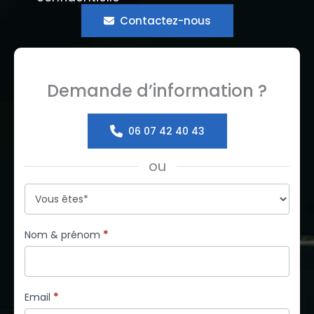
Contactez-nous
Demande d’information ?
06 07 42 40 43
ou
Formulaire
simple
avec
Nom & prénom
*
téléphone
Email
*