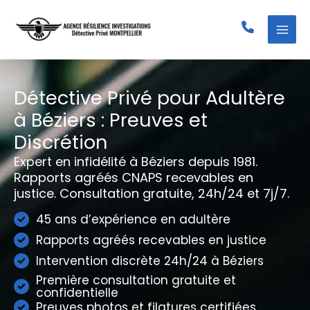
Aller
au
contenu
Détective Privé pour Adultère
à Béziers : Preuves et
Discrétion
Expert en infidélité à Béziers depuis 1981.
Rapports agréés CNAPS recevables en
justice. Consultation gratuite, 24h/24 et 7j/7.
45 ans d’expérience en adultère
Rapports agréés recevables en justice
Intervention discrète 24h/24 à Béziers
Première consultation gratuite et
confidentielle
Preuves photos et filatures certifiées