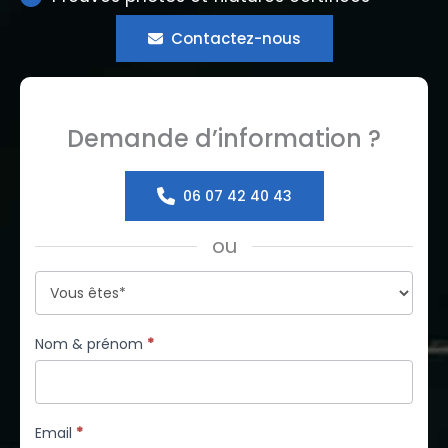
Contactez-nous
Demande d’information ?
06 07 42 40 43
ou
Formulaire
simple
avec
Nom & prénom
*
téléphone
Email
*