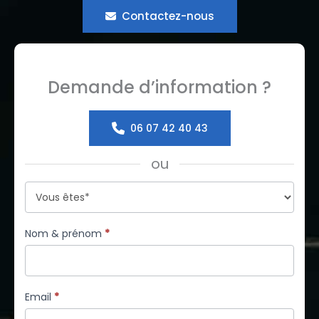
Contactez-nous
Demande d’information ?
06 07 42 40 43
ou
Formulaire
simple
avec
Nom & prénom
*
téléphone
Email
*