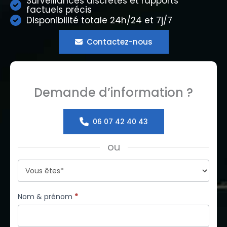
Surveillances discrètes et rapports
factuels précis
Disponibilité totale 24h/24 et 7j/7
Contactez-nous
Demande d’information ?
06 07 42 40 43
ou
Formulaire
simple
avec
Nom & prénom
*
téléphone