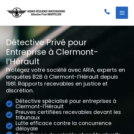
Aller
au
contenu
Détective Privé pour
Entreprise à Clermont-
l’Hérault
Protégez votre société avec ARIA, experts en
enquêtes B2B à Clermont-l’Hérault depuis
1981. Rapports recevables en justice et
discrétion.
Détective spécialisé pour entreprises à
Clermont-l’Hérault
Preuves certifiées recevables devant les
tribunaux
Lutte efficace contre la concurrence
déloyale