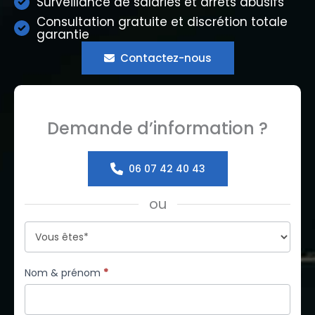
Surveillance de salariés et arrêts abusifs
Consultation gratuite et discrétion totale
garantie
Contactez-nous
Demande d’information ?
06 07 42 40 43
ou
Formulaire
simple
avec
Nom & prénom
*
téléphone