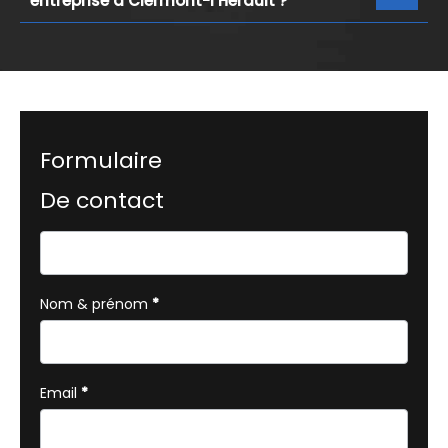
entreprise à Clermont-l’Hérault ?
Formulaire
De contact
Formulaire
simple
avec
Nom & prénom
*
téléphone
Email
*