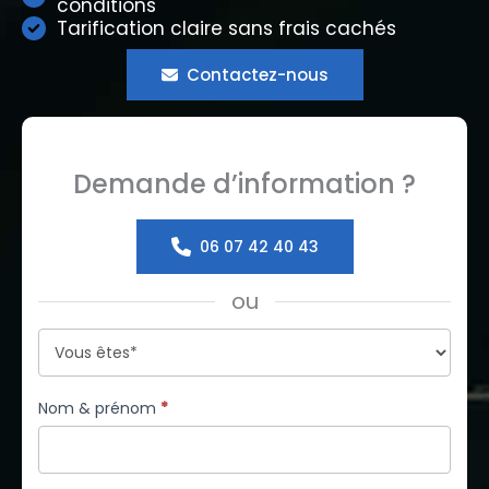
conditions
Tarification claire sans frais cachés
Contactez-nous
Demande d’information ?
06 07 42 40 43
ou
Formulaire
simple
avec
Nom & prénom
*
téléphone